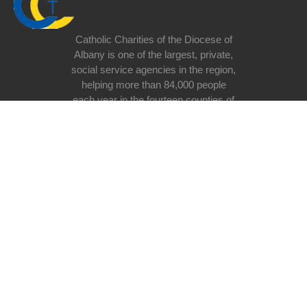
Catholic Charities of the Diocese of
Albany is one of the largest, private,
social service agencies in the region,
helping more than 84,000 people
each year in the fourteen counties of
the Albany Diocese. Our motive is
simple: to address basic human
need at all stages of life regardless
of race, religious belief, ethnicity, or
lifestyle with special emphasis on
the poor and vulnerable in our
society.
Donate now
Useful links
Donating