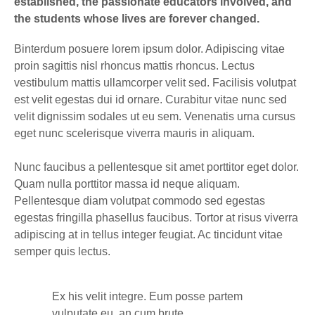
established, the passionate educators involved, and
the students whose lives are forever changed.
Binterdum posuere lorem ipsum dolor. Adipiscing vitae
proin sagittis nisl rhoncus mattis rhoncus. Lectus
vestibulum mattis ullamcorper velit sed. Facilisis volutpat
est velit egestas dui id ornare. Curabitur vitae nunc sed
velit dignissim sodales ut eu sem. Venenatis urna cursus
eget nunc scelerisque viverra mauris in aliquam.
Nunc faucibus a pellentesque sit amet porttitor eget dolor.
Quam nulla porttitor massa id neque aliquam.
Pellentesque diam volutpat commodo sed egestas
egestas fringilla phasellus faucibus. Tortor at risus viverra
adipiscing at in tellus integer feugiat. Ac tincidunt vitae
semper quis lectus.
Ex his velit integre. Eum posse partem
vulputate eu, an cum brute